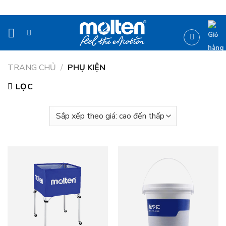
Bỏ
qua
nội
dung
TRANG CHỦ
/
PHỤ KIỆN
LỌC