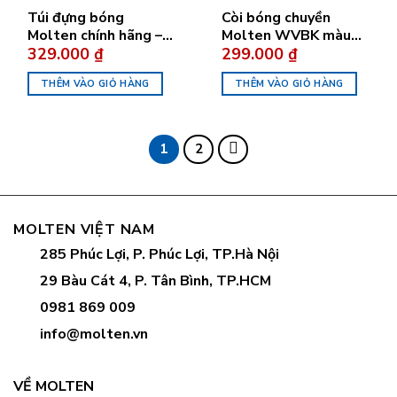
Túi đựng bóng
Còi bóng chuyền
Molten chính hãng –
Molten WVBK màu
329.000
₫
299.000
₫
Cỡ lớn
Đen
THÊM VÀO GIỎ HÀNG
THÊM VÀO GIỎ HÀNG
1
2
MOLTEN VIỆT NAM
285 Phúc Lợi, P. Phúc Lợi, TP.Hà Nội
29 Bàu Cát 4, P. Tân Bình, TP.HCM
0981 869 009
info@molten.vn
VỀ MOLTEN