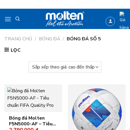
Bỏ
qua
nội
dung
TRANG CHỦ
/
BÓNG ĐÁ
/
BÓNG ĐÁ SỐ 5
LỌC
Bóng đá Molten
F5N5000-AF – Tiêu
2.790.000
₫
chuẩn FIFA Quality