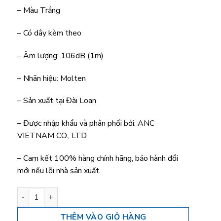
– Màu Trắng
– Có dây kèm theo
– Âm lượng: 106dB (1m)
– Nhãn hiệu: Molten
– Sản xuất tại Đài Loan
– Được nhập khẩu và phân phối bởi: ANC
VIETNAM CO., LTD
– Cam kết 100% hàng chính hãng, bảo hành đổi
mới nếu lỗi nhà sản xuất.
Còi bóng chuyền Molten WVW màu Trắng số lượng
THÊM VÀO GIỎ HÀNG