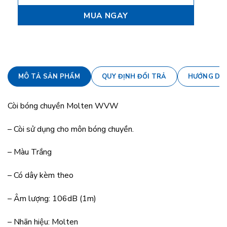
MUA NGAY
MÔ TẢ SẢN PHẨM
QUY ĐỊNH ĐỔI TRẢ
HƯỚNG DẪ
Còi bóng chuyền Molten WVW
– Còi sử dụng cho môn bóng chuyền.
– Màu Trắng
– Có dây kèm theo
– Âm lượng: 106dB (1m)
– Nhãn hiệu: Molten