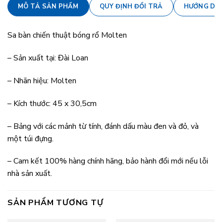
MÔ TẢ SẢN PHẨM
QUY ĐỊNH ĐỔI TRẢ
HƯỚNG DẪ
Sa bàn chiến thuật bóng rổ Molten
– Sản xuất tại: Đài Loan
– Nhãn hiệu: Molten
– Kích thước: 45 x 30,5cm
– Bảng với các mảnh từ tính, đánh dấu màu đen và đỏ, và
một túi đựng.
– Cam kết 100% hàng chính hãng, bảo hành đổi mới nếu lỗi
nhà sản xuất.
SẢN PHẨM TƯƠNG TỰ