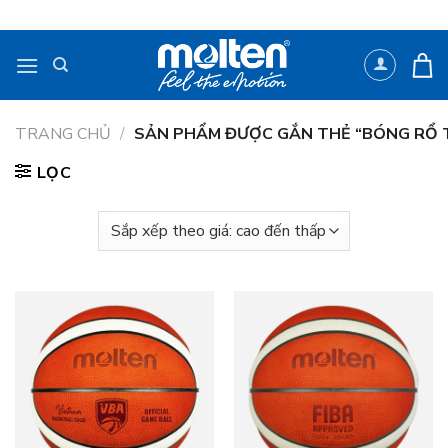
Bỏ
qua
nội
dung
TRANG CHỦ
/
SẢN PHẨM ĐƯỢC GẮN THẺ “BÓNG RỔ T
LỌC