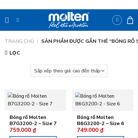
Bỏ
qua
nội
dung
TRANG CHỦ
/
SẢN PHẨM ĐƯỢC GẮN THẺ “BÓNG RỔ S
LỌC
Bóng rổ Molten
Bóng rổ Molten
B7G3200-2 – Size 7
B6G3200-2 – Size 6
759.000
₫
749.000
₫