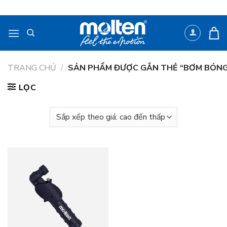
Bỏ
qua
nội
dung
TRANG CHỦ
/
SẢN PHẨM ĐƯỢC GẮN THẺ “BƠM BÓNG
LỌC