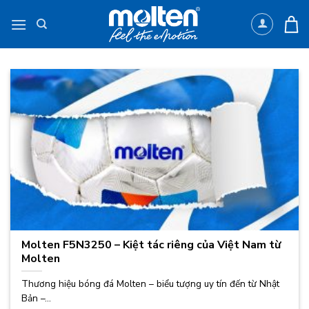
Bỏ
qua
nội
dung
Molten F5N3250 – Kiệt tác riêng của Việt Nam từ
Molten
Thương hiệu bóng đá Molten – biểu tượng uy tín đến từ Nhật
Bản –...