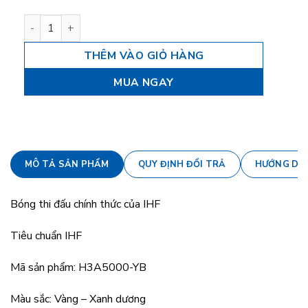
Bóng ném Molten H3A5000-YB - Tiêu chuẩn IHF - Size 3 s
THÊM VÀO GIỎ HÀNG
MUA NGAY
MÔ TẢ SẢN PHẨM
QUY ĐỊNH ĐỔI TRẢ
HƯỚNG DẪ
Bóng thi đấu chính thức của IHF
Tiêu chuẩn IHF
Mã sản phẩm: H3A5000-YB
Màu sắc: Vàng – Xanh dương