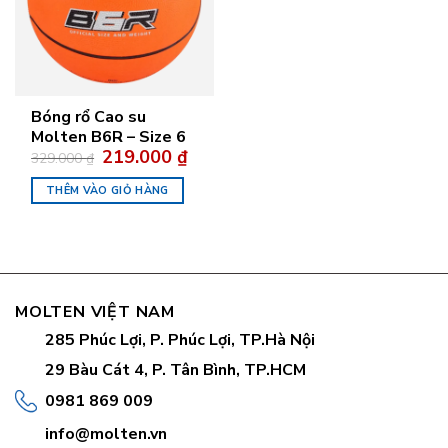
Bóng rổ Cao su
Molten B6R – Size 6
Giá
Giá
219.000
₫
329.000
₫
gốc
hiện
là:
tại
THÊM VÀO GIỎ HÀNG
329.000 ₫.
là:
219.000 ₫.
MOLTEN VIỆT NAM
285 Phúc Lợi, P. Phúc Lợi, TP.Hà Nội
29 Bàu Cát 4, P. Tân Bình, TP.HCM
0981 869 009
info@molten.vn