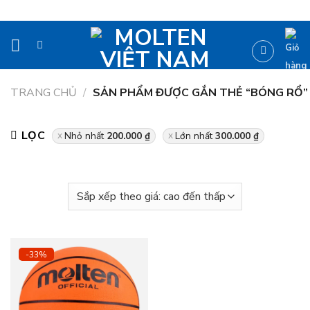
Bỏ
qua
nội
dung
TRANG CHỦ
/
SẢN PHẨM ĐƯỢC GẮN THẺ “BÓNG RỔ”
LỌC
Nhỏ nhất
200.000
₫
Lớn nhất
300.000
₫
-33%