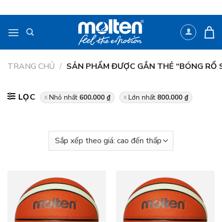
Bỏ
qua
nội
dung
TRANG CHỦ
/
SẢN PHẨM ĐƯỢC GẮN THẺ “BÓNG RỔ S
LỌC
Nhỏ nhất
600.000
₫
Lớn nhất
800.000
₫