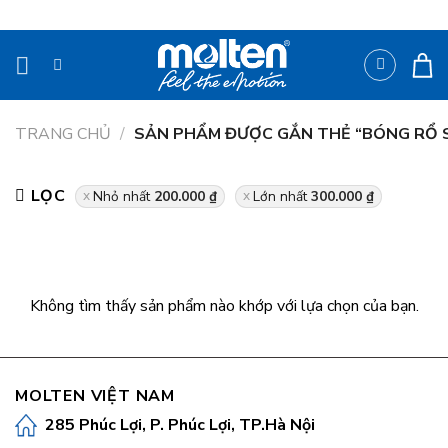
Bỏ
qua
nội
dung
TRANG CHỦ
/
SẢN PHẨM ĐƯỢC GẮN THẺ “BÓNG RỔ S
LỌC
Nhỏ nhất
200.000
₫
Lớn nhất
300.000
₫
Không tìm thấy sản phẩm nào khớp với lựa chọn của bạn.
MOLTEN VIỆT NAM
285 Phúc Lợi, P. Phúc Lợi, TP.Hà Nội