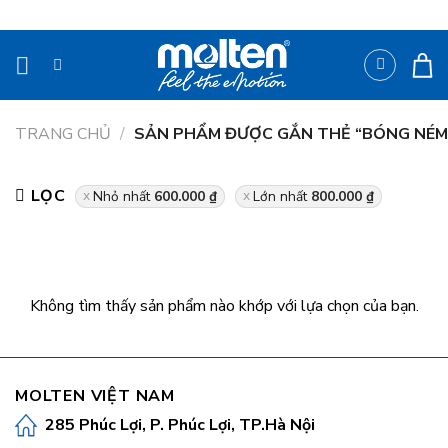
Bỏ
qua
nội
dung
TRANG CHỦ
/
SẢN PHẨM ĐƯỢC GẮN THẺ “BÓNG NÉM 
LỌC
Nhỏ nhất
600.000
₫
Lớn nhất
800.000
₫
Không tìm thấy sản phẩm nào khớp với lựa chọn của bạn.
MOLTEN VIỆT NAM
285 Phúc Lợi, P. Phúc Lợi, TP.Hà Nội