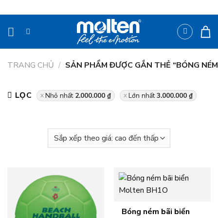
Bỏ
qua
nội
dung
TRANG CHỦ
/
SẢN PHẨM ĐƯỢC GẮN THẺ “BÓNG NÉM 
LỌC
Nhỏ nhất
2.000.000
₫
Lớn nhất
3.000.000
₫
Bóng ném bãi biển