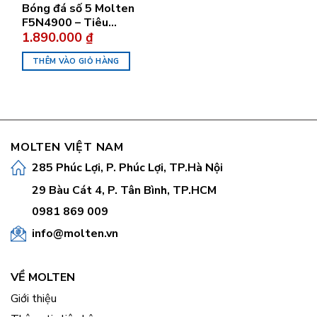
Bóng đá số 5 Molten
F5N4900 – Tiêu
1.890.000
₫
chuẩn FIFA Quality
Pro
THÊM VÀO GIỎ HÀNG
MOLTEN VIỆT NAM
285 Phúc Lợi, P. Phúc Lợi, TP.Hà Nội
29 Bàu Cát 4, P. Tân Bình, TP.HCM
0981 869 009
info@molten.vn
VỀ MOLTEN
Giới thiệu