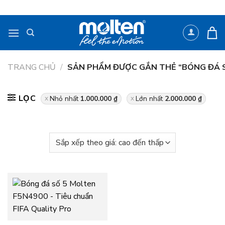
Bỏ
qua
nội
dung
TRANG CHỦ
/
SẢN PHẨM ĐƯỢC GẮN THẺ “BÓNG ĐÁ S
LỌC
Nhỏ nhất
1.000.000
₫
Lớn nhất
2.000.000
₫