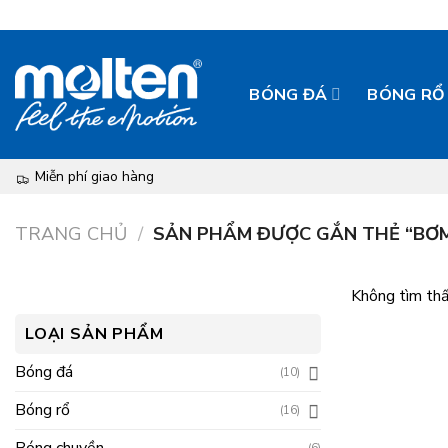
Bỏ
qua
nội
BÓNG ĐÁ
BÓNG RỔ
dung
Miễn phí giao hàng
TRANG CHỦ
/
SẢN PHẨM ĐƯỢC GẮN THẺ “BƠ
Không tìm thấ
LOẠI SẢN PHẨM
Bóng đá
(10)
Bóng rổ
(16)