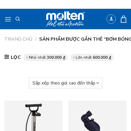
Bỏ
qua
nội
dung
TRANG CHỦ
/
SẢN PHẨM ĐƯỢC GẮN THẺ “BƠM BÓNG
LỌC
Nhỏ nhất
300.000
₫
Lớn nhất
600.000
₫