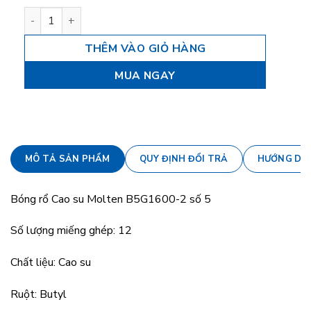
Bóng rổ Cao su Molten B5G1600-2 số 5 số lượng
THÊM VÀO GIỎ HÀNG
MUA NGAY
MÔ TẢ SẢN PHẨM
QUY ĐỊNH ĐỔI TRẢ
HƯỚNG DẪ
Bóng rổ Cao su Molten B5G1600-2 số 5
Số lượng miếng ghép: 12
Chất liệu: Cao su
Ruột: Butyl