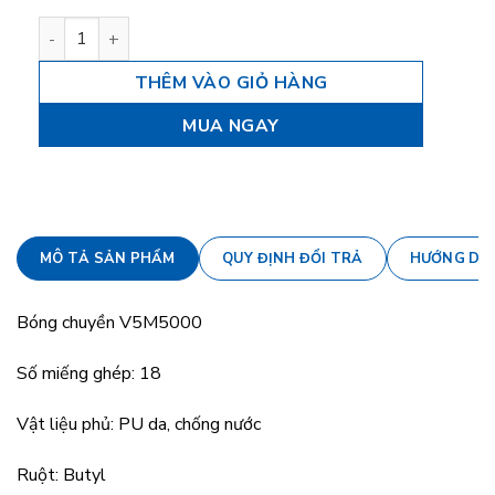
Bóng chuyền Molten V5M5000 số lượng
THÊM VÀO GIỎ HÀNG
MUA NGAY
MÔ TẢ SẢN PHẨM
QUY ĐỊNH ĐỔI TRẢ
HƯỚNG DẪ
Bóng chuyền V5M5000
Số miếng ghép: 18
Vật liệu phủ: PU da, chống nước
Ruột: Butyl