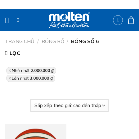
Bỏ
qua
nội
dung
TRANG CHỦ
/
BÓNG RỔ
/
BÓNG SỐ 6
LỌC
Nhỏ nhất
2.000.000
₫
Lớn nhất
3.000.000
₫